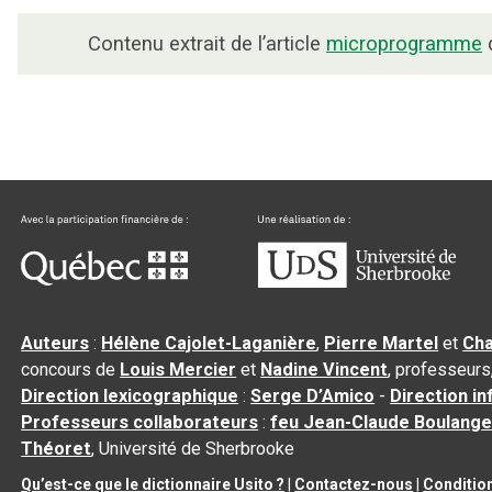
Contenu extrait de l’article
microprogramme
d
Auteurs
:
Hélène Cajolet-Laganière
,
Pierre Martel
et
Cha
concours de
Louis Mercier
et
Nadine Vincent
, professeurs
Direction lexicographique
:
Serge D’Amico
-
Direction i
Professeurs collaborateurs
:
feu Jean-Claude Boulange
Théoret
, Université de Sherbrooke
Qu’est-ce que le dictionnaire Usito ?
|
Contactez-nous
|
Condition