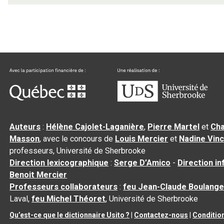
Auteurs
:
Hélène Cajolet-Laganière
,
Pierre Martel
et
Cha
Masson
, avec le concours de
Louis Mercier
et
Nadine Vin
professeurs, Université de Sherbrooke
Direction lexicographique
:
Serge D’Amico
-
Direction i
Benoit Mercier
Professeurs collaborateurs
:
feu Jean-Claude Boulange
Laval,
feu Michel Théoret
, Université de Sherbrooke
Qu’est-ce que le dictionnaire Usito ?
|
Contactez-nous
|
Condition