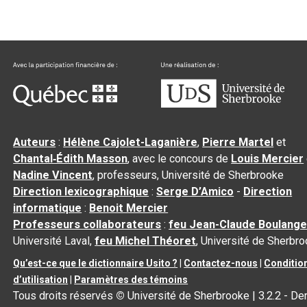
Auteurs
:
Hélène Cajolet-Laganière
,
Pierre Martel
et
Chantal‑Édith Masson
, avec le concours de
Louis Mercier
Nadine Vincent
, professeurs, Université de Sherbrooke
Direction lexicographique
:
Serge D’Amico
-
Direction
informatique
:
Benoit Mercier
Professeurs collaborateurs
:
feu Jean-Claude Boulange
Université Laval,
feu Michel Théoret
, Université de Sherbr
Qu’est-ce que le dictionnaire Usito ?
|
Contactez-nous
|
Conditio
d’utilisation
|
Paramètres des témoins
Tous droits réservés
©
Université de Sherbrooke |
3.2.2
- Der