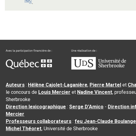
.
Auteurs
:
Hélène Cajolet-Laganière
,
Pierre Martel
et
Cha
le concours de
Louis Mercier
et
Nadine Vincent
, professeu
Sherbrooke
Direction lexicographique
:
Serge D’Amico
-
Direction i
Mercier
Professeurs collaborateurs
:
feu Jean-Claude Boulange
Michel Théoret
, Université de Sherbrooke