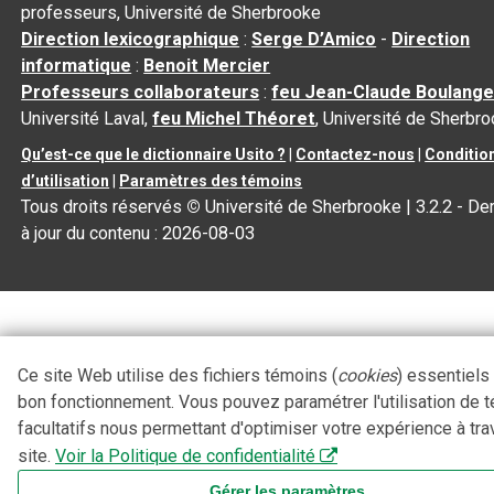
professeurs, Université de Sherbrooke
Direction lexicographique
:
Serge D’Amico
-
Direction
informatique
:
Benoit Mercier
Professeurs collaborateurs
:
feu Jean-Claude Boulange
Université Laval,
feu Michel Théoret
, Université de Sherbr
Qu’est-ce que le dictionnaire Usito ?
|
Contactez-nous
|
Conditio
d’utilisation
|
Paramètres des témoins
Tous droits réservés
©
Université de Sherbrooke |
3.2.2
- De
à jour du contenu :
2026-08-03
Ce site Web utilise des fichiers témoins (
cookies
) essentiels
bon fonctionnement. Vous pouvez paramétrer l'utilisation de 
facultatifs nous permettant d'optimiser votre expérience à tra
site.
Voir la Politique de confidentialité
Gérer les paramètres