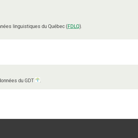
nées linguistiques du Québec (
FDLQ
).
s données du GDT
.