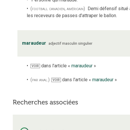
(football canadien, américain)
Demi défensif situé a
les receveurs de passes d’attraper le ballon.
maraudeur
adjectif
masculin
singulier
dans l’article «
maraudeur
»
VOIR
(par anal.)
dans l’article «
maraudeur
»
VOIR
Recherches associées