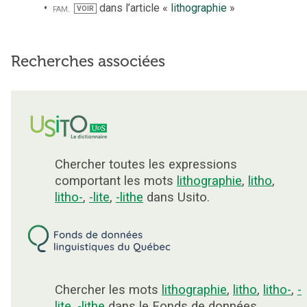
fam.
dans l’article «
lithographie
»
VOIR
Recherches associées
Chercher toutes les expressions
comportant les mots
lithographie
,
litho
,
litho-
,
-lite
,
-lithe
dans Usito.
Chercher les mots
lithographie
,
litho
,
litho-
,
-
lite
,
-lithe
dans le Fonds de données