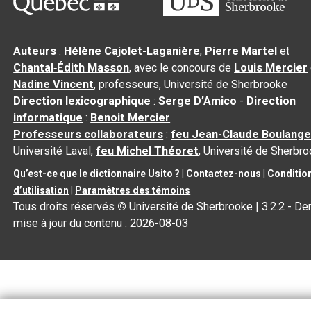
Auteurs
:
Hélène Cajolet-Laganière
,
Pierre Martel
et
Chantal‑Édith Masson
, avec le concours de
Louis Mercier
Nadine Vincent
, professeurs, Université de Sherbrooke
Direction lexicographique
:
Serge D’Amico
-
Direction
informatique
:
Benoit Mercier
Professeurs collaborateurs
:
feu Jean-Claude Boulange
Université Laval,
feu Michel Théoret
, Université de Sherbr
Qu’est-ce que le dictionnaire Usito ?
|
Contactez-nous
|
Conditio
d’utilisation
|
Paramètres des témoins
Tous droits réservés
©
Université de Sherbrooke |
3.2.2
- Der
mise à jour du contenu :
2026-08-03