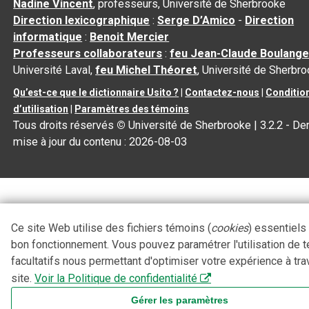
Nadine Vincent
, professeurs, Université de Sherbrooke
Direction lexicographique
:
Serge D’Amico
-
Direction
informatique
:
Benoit Mercier
Professeurs collaborateurs
:
feu Jean-Claude Boulange
Université Laval,
feu Michel Théoret
, Université de Sherbr
Qu’est-ce que le dictionnaire Usito ?
|
Contactez-nous
|
Conditio
d’utilisation
|
Paramètres des témoins
Tous droits réservés
©
Université de Sherbrooke |
3.2.2
- Der
mise à jour du contenu :
2026-08-03
Ce site Web utilise des fichiers témoins (
cookies
) essentiels
bon fonctionnement. Vous pouvez paramétrer l'utilisation de 
facultatifs nous permettant d'optimiser votre expérience à tra
site.
Voir la Politique de confidentialité
Gérer les paramètres