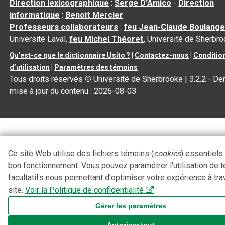
Direction lexicographique
:
Serge D’Amico
-
Direction
informatique
:
Benoit Mercier
Professeurs collaborateurs
:
feu Jean-Claude Boulange
Université Laval,
feu Michel Théoret
, Université de Sherbr
Qu’est-ce que le dictionnaire Usito ?
|
Contactez-nous
|
Conditio
d’utilisation
|
Paramètres des témoins
Tous droits réservés
©
Université de Sherbrooke |
3.2.2
- Der
mise à jour du contenu :
2026-08-03
Ce site Web utilise des fichiers témoins (
cookies
) essentiels
bon fonctionnement. Vous pouvez paramétrer l'utilisation de 
facultatifs nous permettant d'optimiser votre expérience à tra
site.
Voir la Politique de confidentialité
Gérer les paramètres