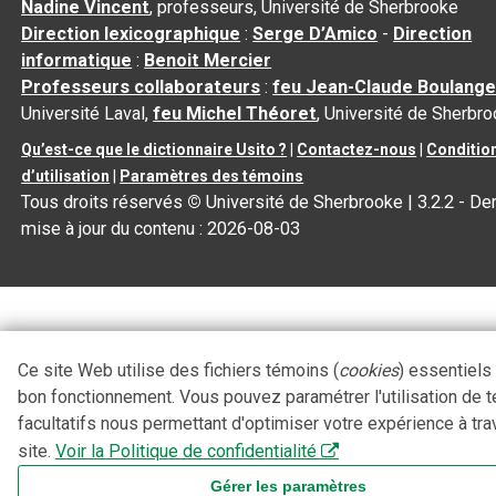
Nadine Vincent
, professeurs, Université de Sherbrooke
Direction lexicographique
:
Serge D’Amico
-
Direction
informatique
:
Benoit Mercier
Professeurs collaborateurs
:
feu Jean-Claude Boulange
Université Laval,
feu Michel Théoret
, Université de Sherbr
Qu’est-ce que le dictionnaire Usito ?
|
Contactez-nous
|
Conditio
d’utilisation
|
Paramètres des témoins
Tous droits réservés
©
Université de Sherbrooke |
3.2.2
- Der
mise à jour du contenu :
2026-08-03
Ce site Web utilise des fichiers témoins (
cookies
) essentiels
bon fonctionnement. Vous pouvez paramétrer l'utilisation de 
facultatifs nous permettant d'optimiser votre expérience à tra
site.
Voir la Politique de confidentialité
Gérer les paramètres