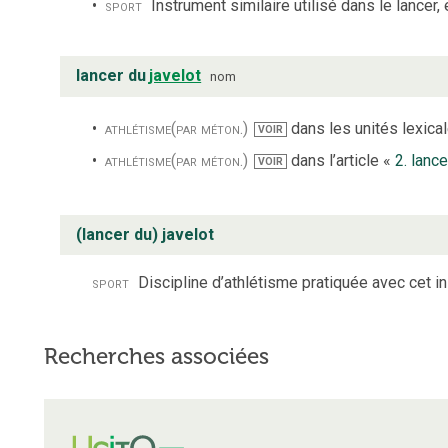
sport
Instrument similaire utilisé dans le lancer,
lancer du
javelot
nom
athlétisme
(par méton.)
dans les unités lexical
VOIR
athlétisme
(par méton.)
dans l’article «
2. lance
VOIR
(lancer du) javelot
sport
Discipline d’athlétisme pratiquée avec cet i
Recherches associées