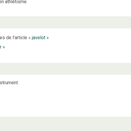
 en athlétisme.
es de l’article «
javelot
»
r
»
nstrument.