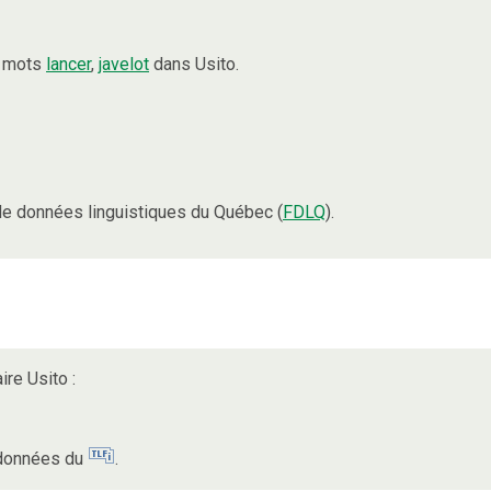
s mots
lancer
,
javelot
dans Usito.
e données linguistiques du Québec (
FDLQ
).
ire Usito :
s données du
.