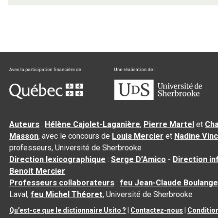
Auteurs
:
Hélène Cajolet-Laganière
,
Pierre Martel
et
Cha
Masson
, avec le concours de
Louis Mercier
et
Nadine Vin
professeurs, Université de Sherbrooke
Direction lexicographique
:
Serge D’Amico
-
Direction i
Benoit Mercier
Professeurs collaborateurs
:
feu Jean-Claude Boulange
Laval,
feu Michel Théoret
, Université de Sherbrooke
Qu’est-ce que le dictionnaire Usito ?
|
Contactez-nous
|
Condition