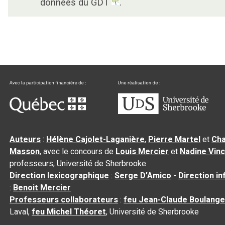
données du GDT
.
Auteurs
:
Hélène Cajolet-Laganière
,
Pierre Martel
et
Cha
Masson
, avec le concours de
Louis Mercier
et
Nadine Vin
professeurs, Université de Sherbrooke
Direction lexicographique
:
Serge D’Amico
-
Direction i
:
Benoit Mercier
Professeurs collaborateurs
:
feu Jean-Claude Boulange
Laval,
feu Michel Théoret
, Université de Sherbrooke