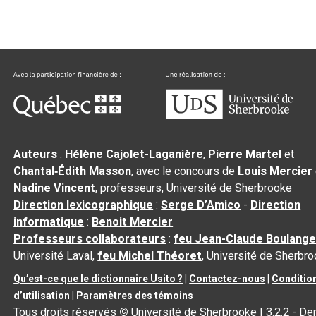
Auteurs
:
Hélène Cajolet-Laganière
,
Pierre Martel
et
Chantal‑Édith Masson
, avec le concours de
Louis Mercier
Nadine Vincent
, professeurs, Université de Sherbrooke
Direction lexicographique
:
Serge D’Amico
-
Direction
informatique
:
Benoit Mercier
Professeurs collaborateurs
:
feu Jean-Claude Boulange
Université Laval,
feu Michel Théoret
, Université de Sherbr
Qu’est-ce que le dictionnaire Usito ?
|
Contactez-nous
|
Conditio
d’utilisation
|
Paramètres des témoins
Tous droits réservés
©
Université de Sherbrooke |
3.2.2
- Der