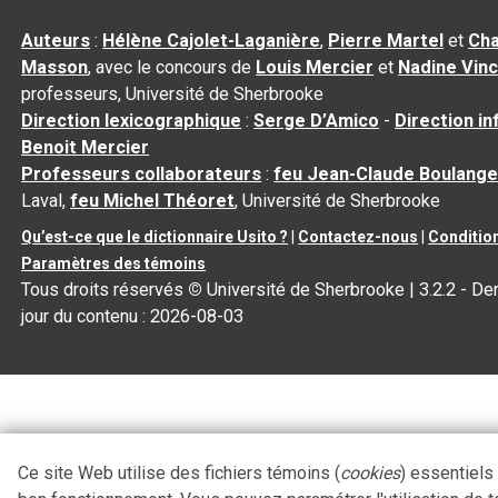
Auteurs
:
Hélène Cajolet-Laganière
,
Pierre Martel
et
Cha
Masson
, avec le concours de
Louis Mercier
et
Nadine Vin
professeurs, Université de Sherbrooke
Direction lexicographique
:
Serge D’Amico
-
Direction i
Benoit Mercier
Professeurs collaborateurs
:
feu Jean-Claude Boulange
Laval,
feu Michel Théoret
, Université de Sherbrooke
Qu’est-ce que le dictionnaire Usito ?
|
Contactez-nous
|
Condition
Paramètres des témoins
Tous droits réservés
©
Université de Sherbrooke |
3.2.2
- Der
jour du contenu :
2026-08-03
Ce site Web utilise des fichiers témoins (
cookies
) essentiels