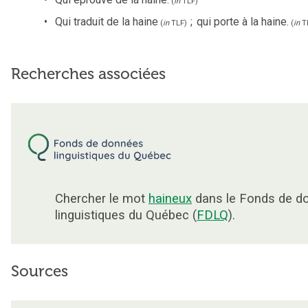
(
in
TLF
)
Qui traduit de la haine
;
qui porte à la haine.
(
in
TLF
)
(
in
T
Recherches associées
Chercher le mot
haineux
dans le Fonds de d
linguistiques du Québec (
FDLQ
).
Sources