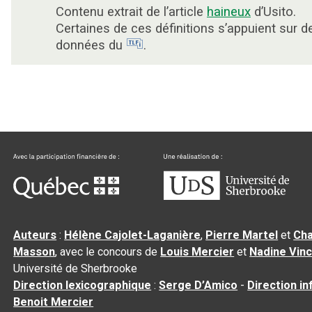
Contenu extrait de l’article
haineux
d’Usito.
Certaines de ces définitions s’appuient sur d
données du
.
Auteurs
:
Hélène Cajolet-Laganière
,
Pierre Martel
et
Cha
Masson
, avec le concours de
Louis Mercier
et
Nadine Vin
Université de Sherbrooke
Direction lexicographique
:
Serge D’Amico
-
Direction i
Benoit Mercier