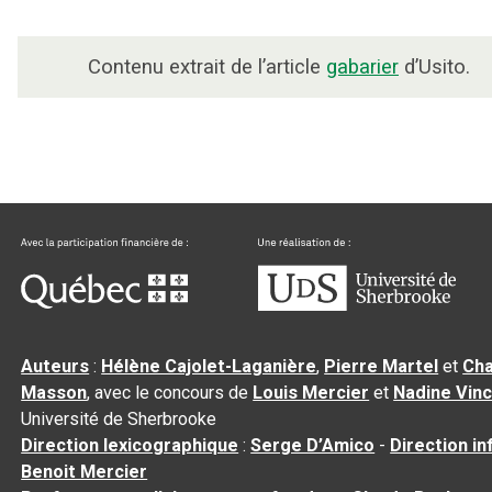
Contenu extrait de l’article
gabarier
d’Usito.
Auteurs
:
Hélène Cajolet-Laganière
,
Pierre Martel
et
Cha
Masson
, avec le concours de
Louis Mercier
et
Nadine Vin
Université de Sherbrooke
Direction lexicographique
:
Serge D’Amico
-
Direction i
Benoit Mercier