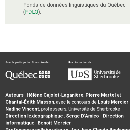
Fonds de données linguistiques du Québec
(
FDLQ
).
Auteurs
:
Hélène Cajolet-Laganière
,
Pierre Martel
et
Chantal‑Édith Masson
, avec le concours de
Louis Mercier
Nadine Vincent
, professeurs, Université de Sherbrooke
Direction lexicographique
:
Serge D’Amico
-
Direction
informatique
:
Benoit Mercier
Professeurs collaborateurs
:
feu Jean-Claude Boulange