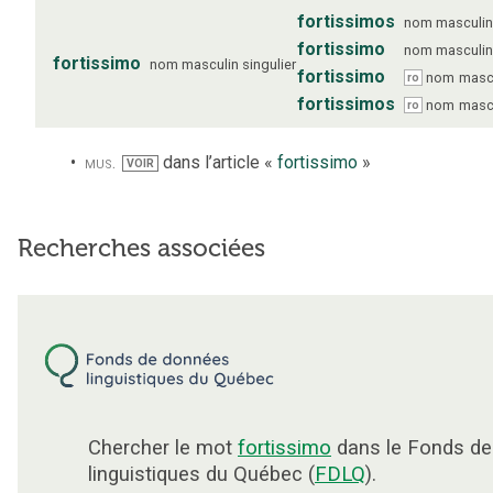
fortissimos
nom
masculi
fortissimo
nom
masculi
fortissimo
nom
masculin
singulier
fortissimo
nom
masc
ro
fortissimos
nom
masc
ro
mus.
dans l’article «
fortissimo
»
VOIR
Recherches associées
Chercher le mot
fortissimo
dans le Fonds d
linguistiques du Québec (
FDLQ
).