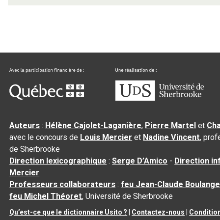
Auteurs
:
Hélène Cajolet-Laganière
,
Pierre Martel
et
Cha
avec le concours de
Louis Mercier
et
Nadine Vincent
, pro
de Sherbrooke
Direction lexicographique
:
Serge D’Amico
-
Direction i
Mercier
Professeurs collaborateurs
:
feu Jean-Claude Boulange
feu Michel Théoret
, Université de Sherbrooke
Qu’est-ce que le dictionnaire Usito ?
|
Contactez-nous
|
Condition