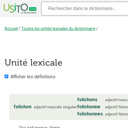
Accueil
/
Toutes les unités lexicales du dictionnaire
/
Unité lexicale
Afficher les définitions
folichons
adjectif
mascu
folichon
folichonne
adjectif
masculin
singulier
adjectif
fémin
folichonnes
adjectif
fémin
Qui est joyeux, léger.