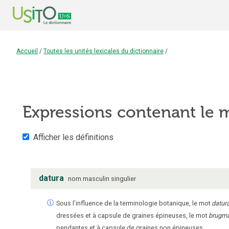
Accueil
/
Toutes les unités lexicales du dictionnaire
/
Expressions contenant le
Afficher les définitions
datura
nom
masculin
singulier
Sous l’influence de la terminologie botanique, le mot
datur
dressées et à capsule de graines épineuses, le mot
brugm
pendantes et à capsule de graines non épineuses.