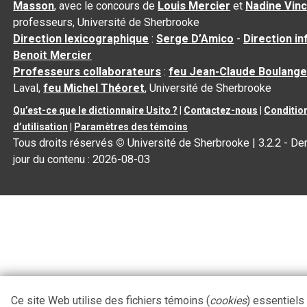
Masson
, avec le concours de
Louis Mercier
et
Nadine Vin
professeurs, Université de Sherbrooke
Direction lexicographique
:
Serge D’Amico
-
Direction i
Benoit Mercier
Professeurs collaborateurs
:
feu Jean-Claude Boulange
Laval,
feu Michel Théoret
, Université de Sherbrooke
Qu’est-ce que le dictionnaire Usito ?
|
Contactez-nous
|
Conditio
d’utilisation
|
Paramètres des témoins
Tous droits réservés
©
Université de Sherbrooke |
3.2.2
- Der
jour du contenu :
2026-08-03
Ce site Web utilise des fichiers témoins (
cookies
) essentiels