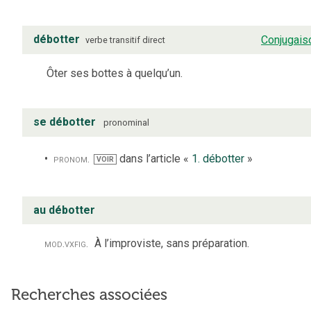
débotter
Conjugais
verbe
transitif direct
Ôter ses bottes à quelqu’un.
se débotter
pronominal
pronom.
dans l’article «
1. débotter
»
VOIR
au débotter
mod.
vx
fig.
À l’improviste, sans préparation.
Recherches associées