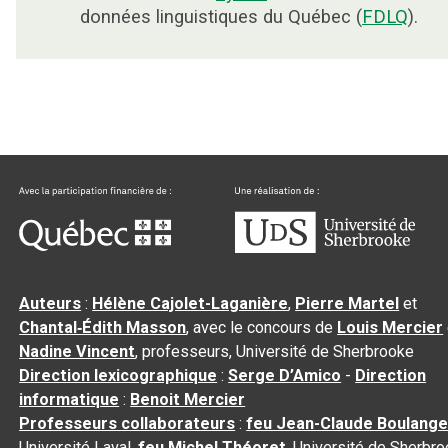
données linguistiques du Québec (
FDLQ
).
Auteurs
:
Hélène Cajolet-Laganière
,
Pierre Martel
et
Chantal‑Édith Masson
, avec le concours de
Louis Mercier
Nadine Vincent
, professeurs, Université de Sherbrooke
Direction lexicographique
:
Serge D’Amico
-
Direction
informatique
:
Benoit Mercier
Professeurs collaborateurs
:
feu Jean-Claude Boulange
Université Laval,
feu Michel Théoret
, Université de Sherbr