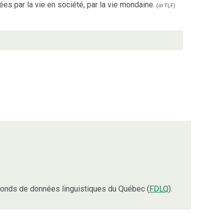
s par la vie en société, par la vie mondaine.
(
in
TLF
)
onds de données linguistiques du Québec (
FDLQ
).