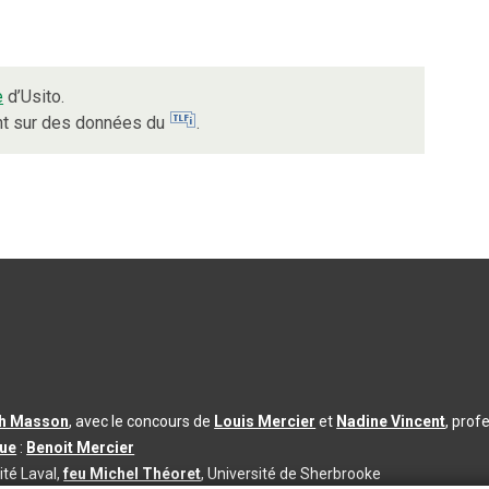
e
d’Usito.
ent sur des données du
.
th Masson
, avec le concours de
Louis Mercier
et
Nadine Vincent
, prof
que
:
Benoit Mercier
ité Laval,
feu Michel Théoret
, Université de Sherbrooke