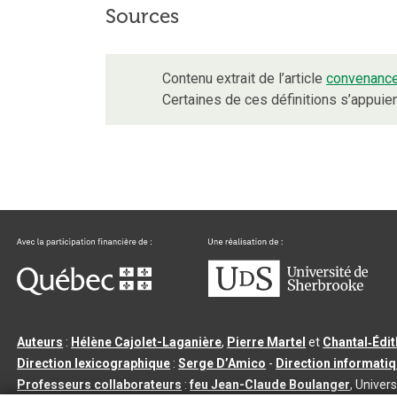
Sources
Contenu extrait de l’article
convenanc
Certaines de ces définitions s’appui
Auteurs
:
Hélène Cajolet-Laganière
,
Pierre Martel
et
Chantal‑Édi
Direction lexicographique
:
Serge D’Amico
-
Direction informati
Professeurs collaborateurs
:
feu Jean-Claude Boulanger
, Univers