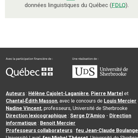
données linguistiques du Québec (
FDLQ
).
Auteurs
:
Hélène Cajolet-Laganière
,
Pierre Martel
et
Chantal‑Édith Masson
, avec le concours de
Louis Mercier
Nadine Vincent
, professeurs, Université de Sherbrooke
Direction lexicographique
:
Serge D’Amico
-
Direction
informatique
:
Benoit Mercier
Professeurs collaborateurs
:
feu Jean-Claude Boulange
Université Laval,
feu Michel Théoret
, Université de Sherbr