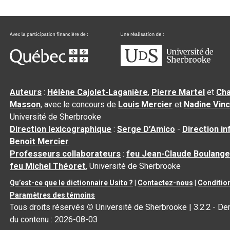
Auteurs
:
Hélène Cajolet-Laganière
,
Pierre Martel
et
Cha
Masson
, avec le concours de
Louis Mercier
et
Nadine Vin
Université de Sherbrooke
Direction lexicographique
:
Serge D’Amico
-
Direction i
Benoit Mercier
Professeurs collaborateurs
:
feu Jean-Claude Boulange
feu Michel Théoret
, Université de Sherbrooke
Qu’est-ce que le dictionnaire Usito ?
|
Contactez-nous
|
Condition
Paramètres des témoins
Tous droits réservés
©
Université de Sherbrooke |
3.2.2
- Der
du contenu :
2026-08-03