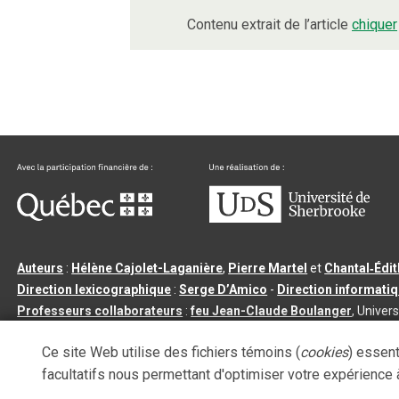
Contenu extrait de l’article
chiquer
Auteurs
:
Hélène Cajolet-Laganière
,
Pierre Martel
et
Chantal‑Édi
Direction lexicographique
:
Serge D’Amico
-
Direction informati
Professeurs collaborateurs
:
feu Jean-Claude Boulanger
, Univers
Qu’est-ce que le dictionnaire Usito ?
|
Contactez-nous
|
Condition
Ce site Web utilise des fichiers témoins (
cookies
) essent
Tous droits réservés
©
Université de Sherbrooke |
3.2.2
- Dernière mi
facultatifs nous permettant d'optimiser votre expérience à