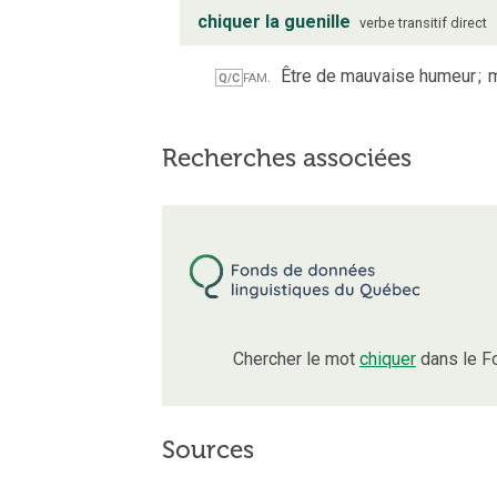
chiquer la guenille
verbe
transitif direct
fam.
Être de mauvaise humeur
;
m
Q/C
Recherches associées
Chercher le mot
chiquer
dans le F
Sources