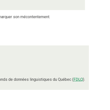
arquer son mécontentement.
onds de données linguistiques du Québec (
FDLQ
).