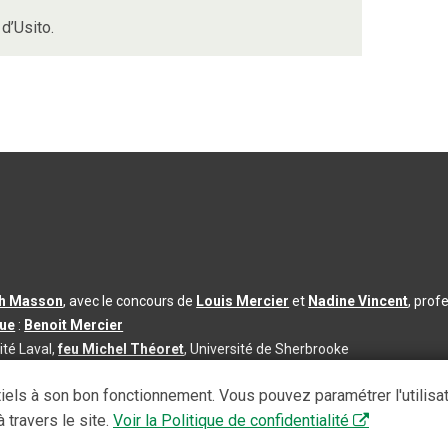
d’Usito.
th Masson
, avec le concours de
Louis Mercier
et
Nadine Vincent
, prof
que
:
Benoit Mercier
ité Laval,
feu Michel Théoret
, Université de Sherbrooke
s d’utilisation
|
Paramètres des témoins
iels à son bon fonctionnement. Vous pouvez paramétrer l'utilisa
se à jour du contenu :
2026-08-03
 travers le site.
Voir la Politique de confidentialité