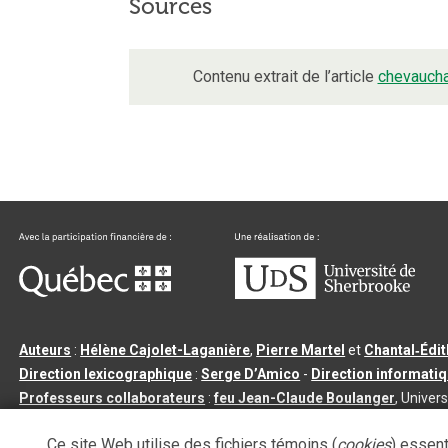
Sources
Contenu extrait de l’article
chevaucha
Auteurs
:
Hélène Cajolet-Laganière
,
Pierre Martel
et
Chantal‑Édi
Direction lexicographique
:
Serge D’Amico
-
Direction informati
Professeurs collaborateurs
:
feu Jean-Claude Boulanger
, Univers
Qu’est-ce que le dictionnaire Usito ?
|
Contactez-nous
|
Condition
Ce site Web utilise des fichiers témoins (
cookies
) essent