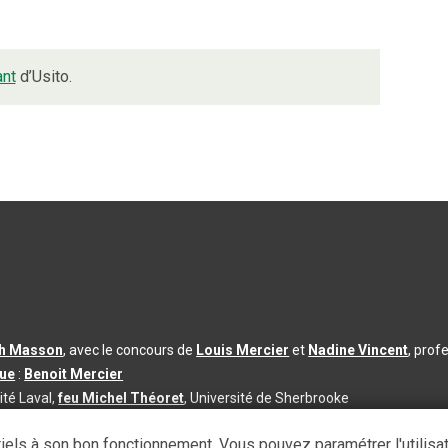
nt
d’Usito.
th Masson
, avec le concours de
Louis Mercier
et
Nadine Vincent
, prof
que
:
Benoit Mercier
ité Laval,
feu Michel Théoret
, Université de Sherbrooke
s d’utilisation
|
Paramètres des témoins
iels à son bon fonctionnement. Vous pouvez paramétrer l'utilisa