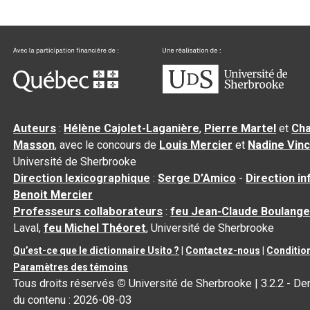
Auteurs
:
Hélène Cajolet-Laganière
,
Pierre Martel
et
Cha
Masson
, avec le concours de
Louis Mercier
et
Nadine Vin
Université de Sherbrooke
Direction lexicographique
:
Serge D’Amico
-
Direction i
Benoit Mercier
Professeurs collaborateurs
:
feu Jean-Claude Boulange
Laval,
feu Michel Théoret
, Université de Sherbrooke
Qu’est-ce que le dictionnaire Usito ?
|
Contactez-nous
|
Condition
Paramètres des témoins
Tous droits réservés
©
Université de Sherbrooke |
3.2.2
- Der
du contenu :
2026-08-03