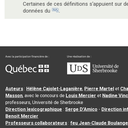
Certaines de ces définitions s’appuient sur d
données du
.
Auteurs
:
Hélène Cajolet-Laganière
,
Pierre Martel
et
Cha
Masson
, avec le concours de
Louis Mercier
et
Nadine Vin
professeurs, Université de Sherbrooke
Direction lexicographique
:
Serge D’Amico
-
Direction i
Benoit Mercier
Professeurs collaborateurs
:
feu Jean-Claude Boulange