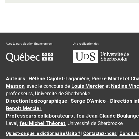
Auteurs
:
Hélène Cajolet-Laganière
,
Pierre Martel
et
Cha
Masson
, avec le concours de
Louis Mercier
et
Nadine Vin
professeurs, Université de Sherbrooke
Direction lexicographique
:
Serge D’Amico
-
Direction i
Benoit Mercier
Professeurs collaborateurs
:
feu Jean-Claude Boulange
Laval,
feu Michel Théoret
, Université de Sherbrooke
Qu’est-ce que le dictionnaire Usito ?
|
Contactez-nous
|
Conditio