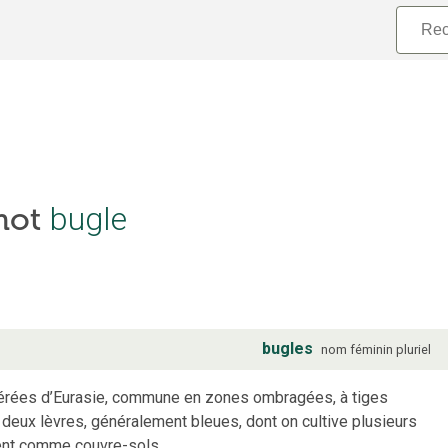
 mot
bugle
bugles
nom
féminin
pluriel
pérées d’Eurasie, commune en zones ombragées, à tiges
à deux lèvres, généralement bleues, dont on cultive plusieurs
ent comme couvre-sols.