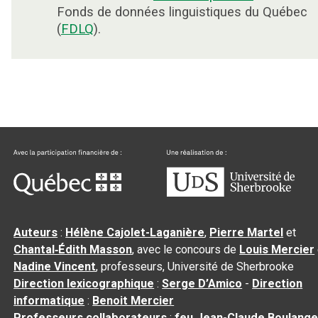
Fonds de données linguistiques du Québec
(
FDLQ
).
Auteurs
:
Hélène Cajolet-Laganière
,
Pierre Martel
et
Chantal‑Édith Masson
, avec le concours de
Louis Mercier
Nadine Vincent
, professeurs, Université de Sherbrooke
Direction lexicographique
:
Serge D’Amico
-
Direction
informatique
:
Benoit Mercier
Professeurs collaborateurs
:
feu Jean-Claude Boulange