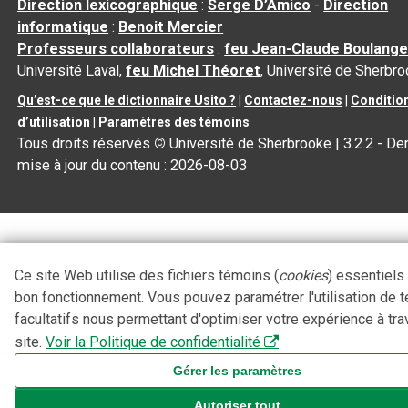
Direction lexicographique
:
Serge D’Amico
-
Direction
informatique
:
Benoit Mercier
Professeurs collaborateurs
:
feu Jean-Claude Boulange
Université Laval,
feu Michel Théoret
, Université de Sherbr
Qu’est-ce que le dictionnaire Usito ?
|
Contactez-nous
|
Conditio
d’utilisation
|
Paramètres des témoins
Tous droits réservés
©
Université de Sherbrooke |
3.2.2
- Der
mise à jour du contenu :
2026-08-03
Ce site Web utilise des fichiers témoins (
cookies
) essentiels
bon fonctionnement. Vous pouvez paramétrer l'utilisation de 
facultatifs nous permettant d'optimiser votre expérience à tra
site.
Voir la Politique de confidentialité
Gérer les paramètres
Autoriser tout