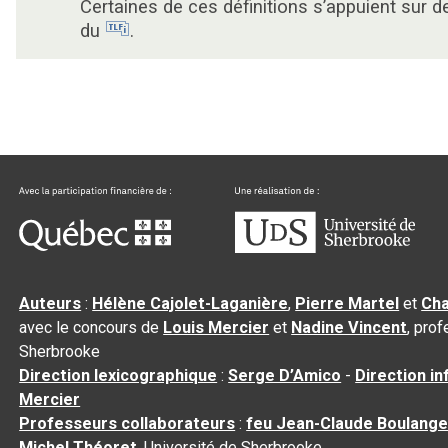
Certaines de ces définitions s’appuient sur 
du
.
Auteurs
:
Hélène Cajolet-Laganière
,
Pierre Martel
et
Cha
avec le concours de
Louis Mercier
et
Nadine Vincent
, pro
Sherbrooke
Direction lexicographique
:
Serge D’Amico
-
Direction i
Mercier
Professeurs collaborateurs
:
feu Jean-Claude Boulange
Michel Théoret
, Université de Sherbrooke