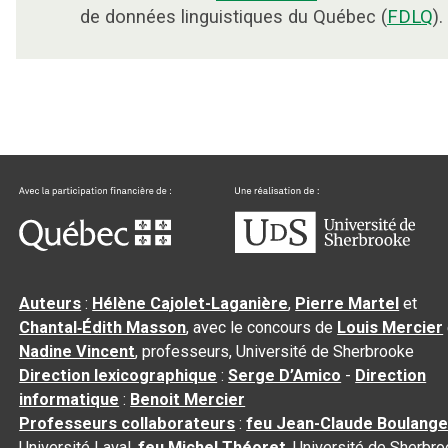
de données linguistiques du Québec (
FDLQ
).
Auteurs
:
Hélène Cajolet-Laganière
,
Pierre Martel
et
Chantal‑Édith Masson
, avec le concours de
Louis Mercier
Nadine Vincent
, professeurs, Université de Sherbrooke
Direction lexicographique
:
Serge D’Amico
-
Direction
informatique
:
Benoit Mercier
Professeurs collaborateurs
:
feu Jean-Claude Boulange
Université Laval,
feu Michel Théoret
, Université de Sherbr