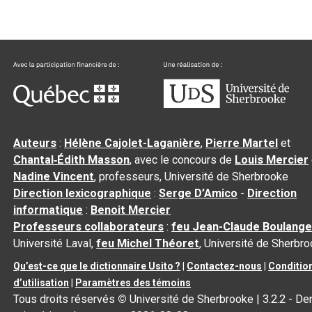
Auteurs
:
Hélène Cajolet-Laganière
,
Pierre Martel
et
Chantal‑Édith Masson
, avec le concours de
Louis Mercier
Nadine Vincent
, professeurs, Université de Sherbrooke
Direction lexicographique
:
Serge D’Amico
-
Direction
informatique
:
Benoit Mercier
Professeurs collaborateurs
:
feu Jean-Claude Boulange
Université Laval,
feu Michel Théoret
, Université de Sherbr
Qu’est-ce que le dictionnaire Usito ?
|
Contactez-nous
|
Conditio
d’utilisation
|
Paramètres des témoins
Tous droits réservés
©
Université de Sherbrooke |
3.2.2
- Der