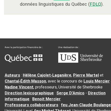
données linguistiques du Québec (
FDLQ
).
Auteurs
:
Hélène Cajolet-Laganière
,
Pierre Martel
et
Chantal‑Édith Masson
, avec le concours de
Louis Mercier
Nadine Vincent
, professeurs, Université de Sherbrooke
Direction lexicographique
:
Serge D’Amico
-
Direction
informatique
:
Benoit Mercier
Professeurs collaborateurs
:
feu Jean-Claude Boulange
Université Laval,
feu Michel Théoret
, Université de Sherbr