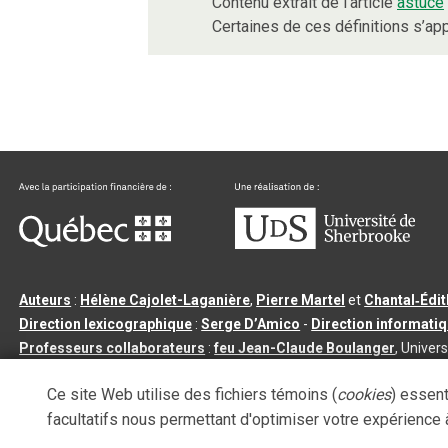
Contenu extrait de l’article
astuce
Certaines de ces définitions s’a
Auteurs
:
Hélène Cajolet-Laganière
,
Pierre Martel
et
Chantal‑Édi
Direction lexicographique
:
Serge D’Amico
-
Direction informati
Professeurs collaborateurs
:
feu Jean-Claude Boulanger
, Univers
Qu’est-ce que le dictionnaire Usito ?
|
Contactez-nous
|
Condition
Ce site Web utilise des fichiers témoins (
cookies
) essent
Tous droits réservés
©
Université de Sherbrooke |
3.2.2
- Dernière mi
facultatifs nous permettant d'optimiser votre expérience à