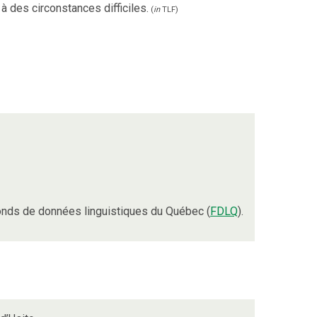
 des circonstances difficiles.
(
in
TLF
)
nds de données linguistiques du Québec (
FDLQ
).