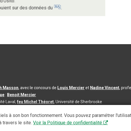
d’Usito.
ppuient sur des données du
.
th Masson
, avec le concours de
Louis Mercier
et
Nadine Vincent
, prof
que
:
Benoit Mercier
ité Laval,
feu Michel Théoret
, Université de Sherbrooke
s d’utilisation
|
Paramètres des témoins
iels à son bon fonctionnement. Vous pouvez paramétrer l'utilisa
se à jour du contenu :
2026-08-03
 travers le site.
Voir la Politique de confidentialité