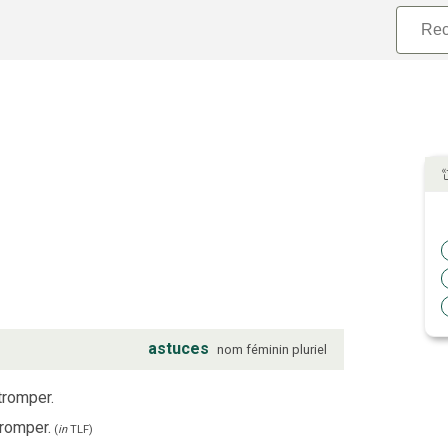
astuces
nom
féminin
pluriel
tromper.
tromper.
(
in
TLF
)