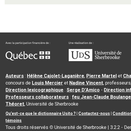
Auteurs
:
Hélène Cajolet-Laganière
,
Pierre Martel
et
Cha
concours de
Louis Mercier
et
Nadine Vincent
, professeurs
Direction lexicographique
:
Serge D’Amico
-
Direction i
Professeurs collaborateurs
:
feu Jean-Claude Boulange
Théoret
, Université de Sherbrooke
Qu’est-ce que le dictionnaire Usito ?
|
Contactez-nous
|
Condition
témoins
Tous droits réservés
©
Université de Sherbrooke |
3.2.2
- Der