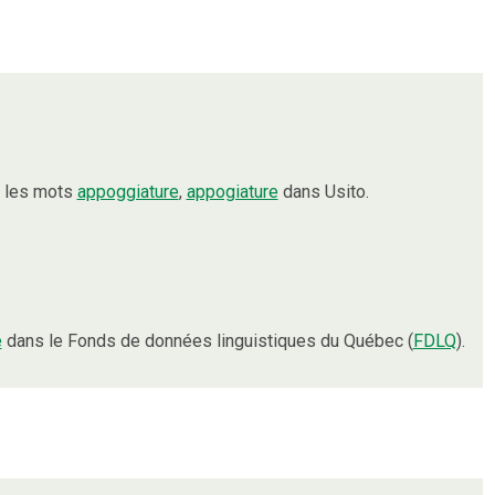
t les mots
appoggiature
,
appogiature
dans Usito.
e
dans le Fonds de données linguistiques du Québec (
FDLQ
).