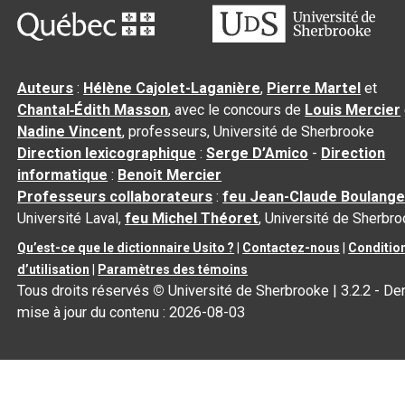
Auteurs
:
Hélène Cajolet-Laganière
,
Pierre Martel
et
Chantal‑Édith Masson
, avec le concours de
Louis Mercier
Nadine Vincent
, professeurs, Université de Sherbrooke
Direction lexicographique
:
Serge D’Amico
-
Direction
informatique
:
Benoit Mercier
Professeurs collaborateurs
:
feu Jean-Claude Boulange
Université Laval,
feu Michel Théoret
, Université de Sherbr
Qu’est-ce que le dictionnaire Usito ?
|
Contactez-nous
|
Conditio
d’utilisation
|
Paramètres des témoins
Tous droits réservés
©
Université de Sherbrooke |
3.2.2
- Der
mise à jour du contenu :
2026-08-03