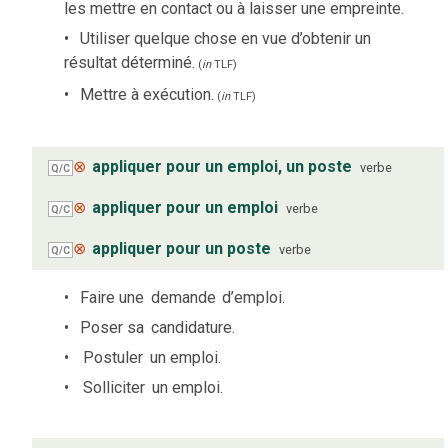
les mettre en contact ou à laisser une empreinte.
Utiliser quelque chose en vue d’obtenir un
résultat déterminé.
(
in
TLF
)
Mettre à exécution.
(
in
TLF
)
⊗
appliquer pour un emploi, un poste
verbe
Q/C
⊗
appliquer pour un emploi
verbe
Q/C
⊗
appliquer pour un poste
verbe
Q/C
Faire une
demande
d’emploi.
Poser sa
candidature.
Postuler
un emploi.
Solliciter
un emploi.