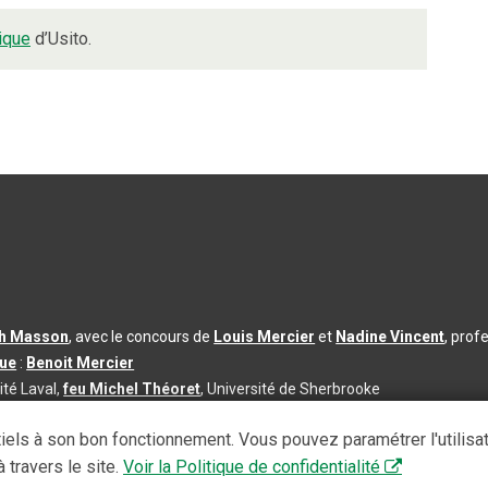
ique
d’Usito.
th Masson
, avec le concours de
Louis Mercier
et
Nadine Vincent
, prof
que
:
Benoit Mercier
ité Laval,
feu Michel Théoret
, Université de Sherbrooke
s d’utilisation
|
Paramètres des témoins
iels à son bon fonctionnement. Vous pouvez paramétrer l'utilisa
se à jour du contenu :
2026-08-03
 travers le site.
Voir la Politique de confidentialité