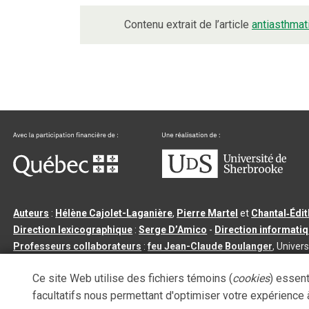
Contenu extrait de l’article
antiasthmat
Auteurs
:
Hélène Cajolet-Laganière
,
Pierre Martel
et
Chantal‑Édi
Direction lexicographique
:
Serge D’Amico
-
Direction informati
Professeurs collaborateurs
:
feu Jean-Claude Boulanger
, Univers
Qu’est-ce que le dictionnaire Usito ?
|
Contactez-nous
|
Condition
Ce site Web utilise des fichiers témoins (
cookies
) essent
Tous droits réservés
©
Université de Sherbrooke |
3.2.2
- Dernière mi
facultatifs nous permettant d'optimiser votre expérience à