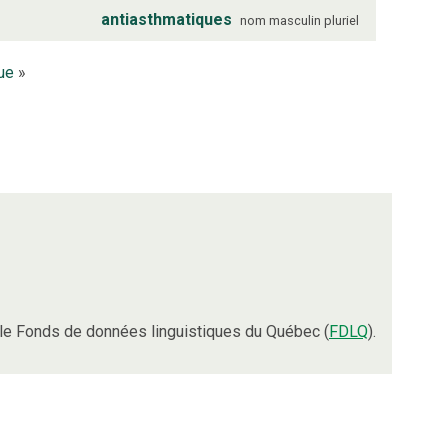
antiasthmatiques
nom
masculin
pluriel
ue
»
le Fonds de données linguistiques du Québec (
FDLQ
).