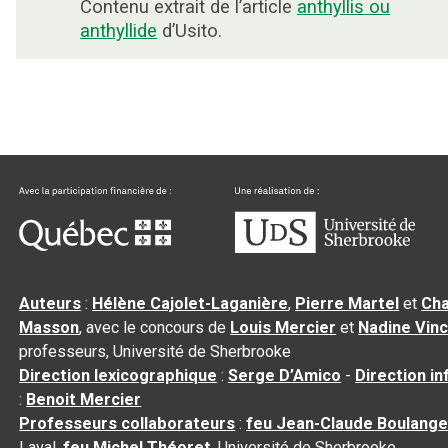
Contenu extrait de l’article
anthyllis ou
anthyllide
d’Usito.
Auteurs
:
Hélène Cajolet-Laganière
,
Pierre Martel
et
Cha
Masson
, avec le concours de
Louis Mercier
et
Nadine Vin
professeurs, Université de Sherbrooke
Direction lexicographique
:
Serge D’Amico
-
Direction i
:
Benoit Mercier
Professeurs collaborateurs
:
feu Jean-Claude Boulange
Laval,
feu Michel Théoret
, Université de Sherbrooke