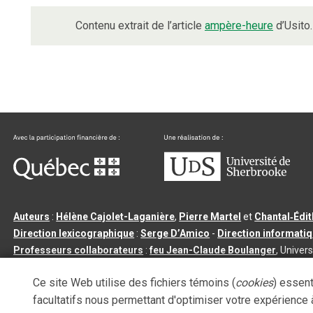
Contenu extrait de l’article
ampère-heure
d’Usito.
Auteurs
:
Hélène Cajolet-Laganière
,
Pierre Martel
et
Chantal‑Édi
Direction lexicographique
:
Serge D’Amico
-
Direction informati
Professeurs collaborateurs
:
feu Jean-Claude Boulanger
, Univers
Qu’est-ce que le dictionnaire Usito ?
|
Contactez-nous
|
Condition
Ce site Web utilise des fichiers témoins (
cookies
) essent
Tous droits réservés
©
Université de Sherbrooke |
3.2.2
- Dernière mi
facultatifs nous permettant d'optimiser votre expérience à