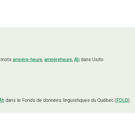
s mots
ampère-heure
,
ampèreheure
,
Ah
dans Usito.
Ah
dans le Fonds de données linguistiques du Québec (
FDLQ
).