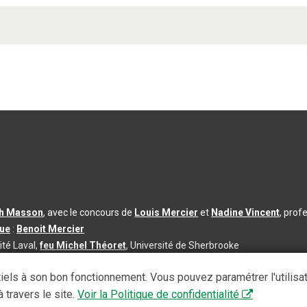
th Masson
, avec le concours de
Louis Mercier
et
Nadine Vincent
, prof
que
:
Benoit Mercier
ité Laval,
feu Michel Théoret
, Université de Sherbrooke
s d’utilisation
|
Paramètres des témoins
iels à son bon fonctionnement. Vous pouvez paramétrer l'utilisa
se à jour du contenu :
2026-08-03
 travers le site.
Voir la Politique de confidentialité