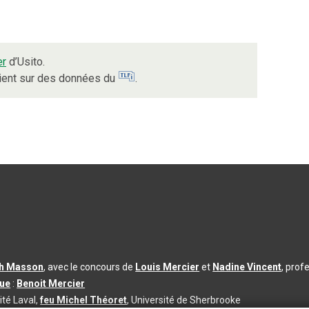
er
d’Usito.
uient sur des données du
.
th Masson
, avec le concours de
Louis Mercier
et
Nadine Vincent
, prof
que
:
Benoit Mercier
ité Laval,
feu Michel Théoret
, Université de Sherbrooke