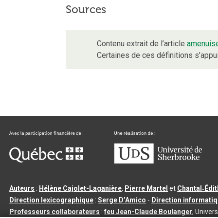
Sources
Contenu extrait de l’article
amenuis
Certaines de ces définitions s’app
Auteurs
:
Hélène Cajolet-Laganière
,
Pierre Martel
et
Chantal‑Édi
Direction lexicographique
:
Serge D’Amico
-
Direction informati
Professeurs collaborateurs
:
feu Jean-Claude Boulanger
, Univers