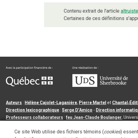
Contenu extrait de l’article
altruist
Certaines de ces définitions s’ap
Auteurs
:
Hélène Cajolet-Laganière
,
Pierre Martel
et
Chantal‑Édi
Direction lexicographique
:
Serge D’Amico
-
Direction informati
Professeurs collaborateurs
:
feu Jean-Claude Boulanger
, Univers
Qu’est-ce que le dictionnaire Usito ?
|
Contactez-nous
|
Condition
Ce site Web utilise des fichiers témoins (
cookies
) essent
Tous droits réservés
©
Université de Sherbrooke |
3.2.2
- Dernière mi