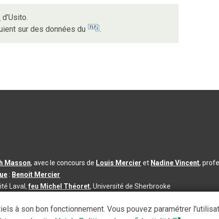
e
d’Usito.
puient sur des données du
.
th Masson
, avec le concours de
Louis Mercier
et
Nadine Vincent
, prof
que
:
Benoit Mercier
ité Laval,
feu Michel Théoret
, Université de Sherbrooke
s d’utilisation
|
Paramètres des témoins
iels à son bon fonctionnement. Vous pouvez paramétrer l'utilisa
se à jour du contenu :
2026-08-03