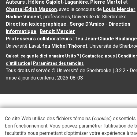
Auteurs
:
Hélène Cajolet-Laganière
,
Pierre Martel
et
Chantal‑Édith Masson
, avec le concours de
Louis Mercier
Nadine Vincent
, professeurs, Université de Sherbrooke
Direction lexicographique
:
Serge D’Amico
-
Direction
informatique
:
Benoit Mercier
Professeurs collaborateurs
:
feu Jean-Claude Boulange
Université Laval,
feu Michel Théoret
, Université de Sherbr
Qu’est-ce que le dictionnaire Usito ?
|
Contactez-nous
|
Conditio
d’utilisation
|
Paramètres des témoins
Tous droits réservés
©
Université de Sherbrooke |
3.2.2
- Der
mise à jour du contenu :
2026-08-03
Ce site Web utilise des fichiers témoins (
cookies
) essentiels
bon fonctionnement. Vous pouvez paramétrer l'utilisation de 
facultatifs nous permettant d'optimiser votre expérience à tra