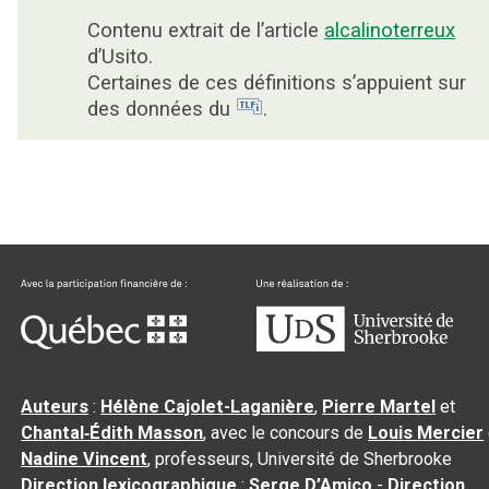
Contenu extrait de l’article
alcalinoterreux
d’Usito.
Certaines de ces définitions s’appuient sur
des données du
.
Auteurs
:
Hélène Cajolet-Laganière
,
Pierre Martel
et
Chantal‑Édith Masson
, avec le concours de
Louis Mercier
Nadine Vincent
, professeurs, Université de Sherbrooke
Direction lexicographique
:
Serge D’Amico
-
Direction