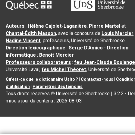
Auteurs
:
Hélène Cajolet-Laganière
,
Pierre Martel
et
Chantal‑Édith Masson
, avec le concours de
Louis Mercier
Nadine Vincent
, professeurs, Université de Sherbrooke
Direction lexicographique
:
Serge D’Amico
-
Direction
informatique
:
Benoit Mercier
Professeurs collaborateurs
:
feu Jean-Claude Boulange
Université Laval,
feu Michel Théoret
, Université de Sherbr
Qu’est-ce que le dictionnaire Usito ?
|
Contactez-nous
|
Conditio
d’utilisation
|
Paramètres des témoins
Tous droits réservés
©
Université de Sherbrooke |
3.2.2
- Der
mise à jour du contenu :
2026-08-03